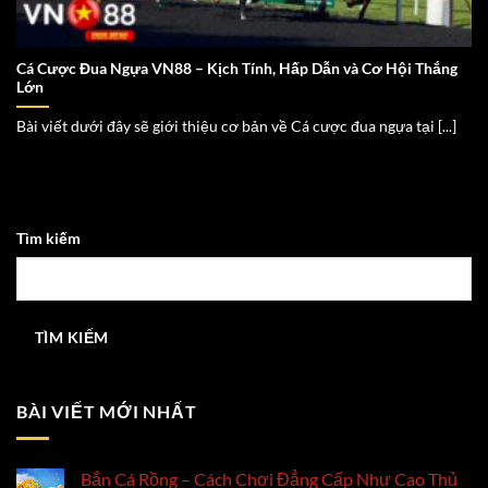
Cá Cược Đua Ngựa VN88 – Kịch Tính, Hấp Dẫn và Cơ Hội Thắng
Lớn
Bài viết dưới đây sẽ giới thiệu cơ bản về Cá cược đua ngựa tại [...]
Tìm kiếm
TÌM KIẾM
BÀI VIẾT MỚI NHẤT
Bắn Cá Rồng – Cách Chơi Đẳng Cấp Như Cao Thủ