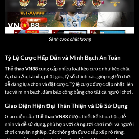
Sảnh cược chất lượng
Tỷ Lệ Cược Hấp Dẫn và Minh Bạch An Toàn
Thể thao VN88
cung cấp nhiều loại kèo cược như kèo châu
Á, châu Âu, tài xỉu, phạt góc, tỷ số chính xác, giúp người chơi
dễ dàng lựa chọn và đặt cược. Tỷ lệ cược được cập nhật liên
tục và minh bạch, đảm bảo công bằng cho tất cả người chơi .​
Giao Diện Hiện Đại Thân Thiện và Dễ Sử Dụng
Giao diện của
Thể thao VN88
được thiết kế khoa học, dễ
nhìn và dễ sử dụng, phù hợp với cả người chơi mới và người
chơi chuyên nghiệp. Các thông tin được sắp xếp rõ ràng,