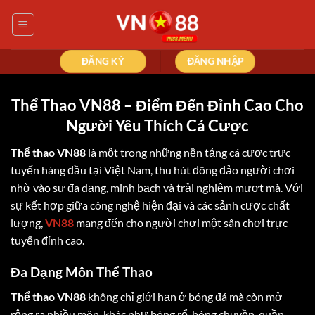
Bỏ
qua
nội
dung
ĐĂNG KÝ
ĐĂNG NHẬP
Thể Thao VN88 – Điểm Đến Đỉnh Cao Cho
Người Yêu Thích Cá Cược​
Thể thao VN88
là một trong những nền tảng cá cược trực
tuyến hàng đầu tại Việt Nam, thu hút đông đảo người chơi
nhờ vào sự đa dạng, minh bạch và trải nghiệm mượt mà. Với
sự kết hợp giữa công nghệ hiện đại và các sảnh cược chất
lượng,
VN88
mang đến cho người chơi một sân chơi trực
tuyến đỉnh cao.​
Đa Dạng Môn Thể Thao
Thể thao VN88
không chỉ giới hạn ở bóng đá mà còn mở
rộng ra nhiều môn khác như bóng rổ, bóng chuyền, quần