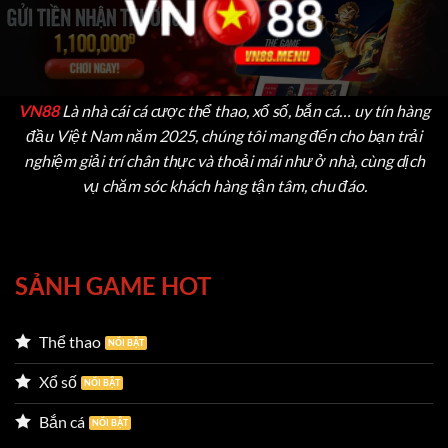
VN88
Là nhà cái cá cược thể thao, xổ số, bắn cá… uy tín hàng
đầu Việt Nam năm 2025, chúng tôi mang đến cho bạn trải
nghiệm giải trí chân thực và thoải mái như ở nhà, cùng dịch
vụ chăm sóc khách hàng tận tâm, chu đáo.
SẢNH GAME HOT
Thể thao
Xổ số
Bắn cá