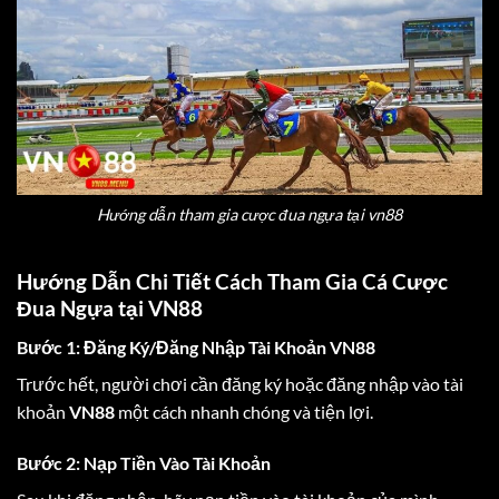
Hướng dẫn tham gia cược đua ngựa tại vn88
Hướng Dẫn Chi Tiết Cách Tham Gia Cá Cược
Đua Ngựa tại VN88
Bước 1: Đăng Ký/Đăng Nhập Tài Khoản VN88
Trước hết, người chơi cần đăng ký hoặc đăng nhập vào tài
khoản
VN88
một cách nhanh chóng và tiện lợi.
Bước 2: Nạp Tiền Vào Tài Khoản