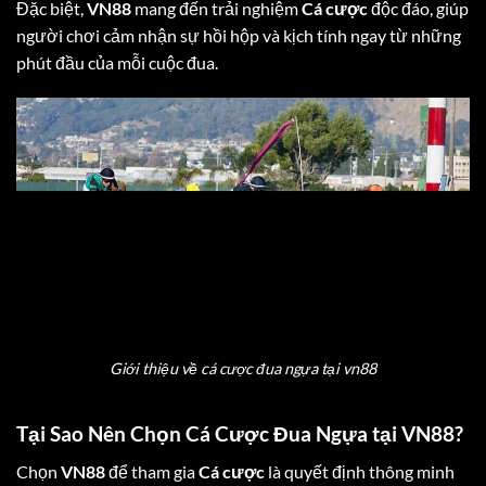
Đặc biệt,
VN88
mang đến trải nghiệm
Cá cược
độc đáo, giúp
người chơi cảm nhận sự hồi hộp và kịch tính ngay từ những
phút đầu của mỗi cuộc đua.
Giới thiệu về cá cược đua ngựa tại vn88
Tại Sao Nên Chọn Cá Cược Đua Ngựa tại VN88?
Chọn
VN88
để tham gia
Cá cược
là quyết định thông minh