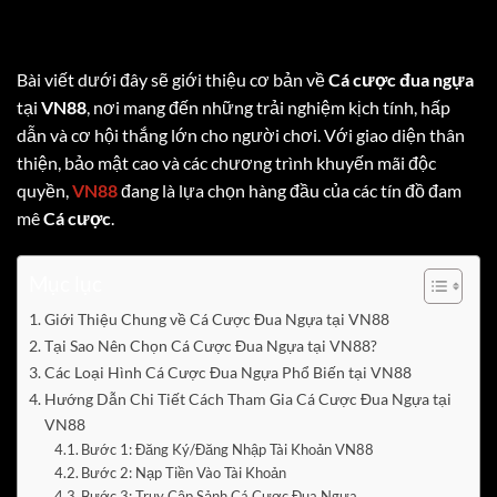
Bài viết dưới đây sẽ giới thiệu cơ bản về
Cá cược đua ngựa
tại
VN88
, nơi mang đến những trải nghiệm kịch tính, hấp
dẫn và cơ hội thắng lớn cho người chơi. Với giao diện thân
thiện, bảo mật cao và các chương trình khuyến mãi độc
quyền,
VN88
đang là lựa chọn hàng đầu của các tín đồ đam
mê
Cá cược
.
Mục lục
Giới Thiệu Chung về Cá Cược Đua Ngựa tại VN88
Tại Sao Nên Chọn Cá Cược Đua Ngựa tại VN88?
Các Loại Hình Cá Cược Đua Ngựa Phổ Biến tại VN88
Hướng Dẫn Chi Tiết Cách Tham Gia Cá Cược Đua Ngựa tại
VN88
Bước 1: Đăng Ký/Đăng Nhập Tài Khoản VN88
Bước 2: Nạp Tiền Vào Tài Khoản
Bước 3: Truy Cập Sảnh Cá Cược Đua Ngựa