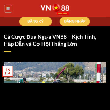
Bỏ
qua
nội
dung
ĐĂNG KÝ
ĐĂNG NHẬP
Cá Cược Đua Ngựa VN88 – Kịch Tính,
Hấp Dẫn và Cơ Hội Thắng Lớn
16
Th4