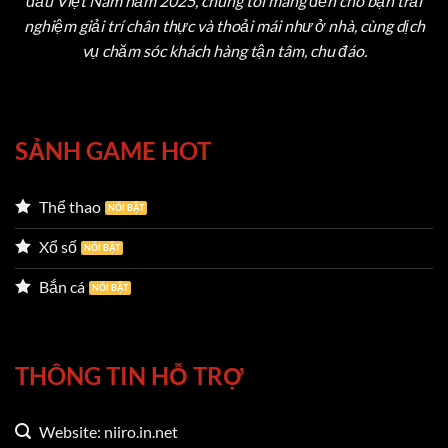
đầu Việt Nam năm 2025, chúng tôi mang đến cho bạn trải
nghiệm giải trí chân thực và thoải mái như ở nhà, cùng dịch
vụ chăm sóc khách hàng tận tâm, chu đáo.
SẢNH GAME HOT
Thể thao
Xổ số
Bắn cá
THÔNG TIN HỖ TRỢ
Website: niiro.in.net