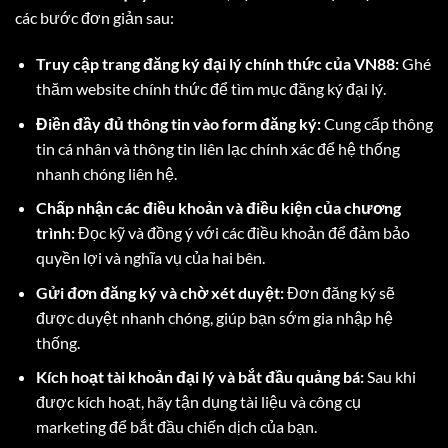
các bước đơn giản sau:
Truy cập trang đăng ký đại lý chính thức của VN88:
Ghé
thăm website chính thức để tìm mục đăng ký đại lý.
Điền đầy đủ thông tin vào form đăng ký:
Cung cấp thông
tin cá nhân và thông tin liên lạc chính xác để hệ thống
nhanh chóng liên hệ.
Chấp nhận các điều khoản và điều kiện của chương
trình:
Đọc kỹ và đồng ý với các điều khoản để đảm bảo
quyền lợi và nghĩa vụ của hai bên.
Gửi đơn đăng ký và chờ xét duyệt:
Đơn đăng ký sẽ
được duyệt nhanh chóng, giúp bạn sớm gia nhập hệ
thống.
Kích hoạt tài khoản đại lý và bắt đầu quảng bá:
Sau khi
được kích hoạt, hãy tận dụng tài liệu và công cụ
marketing để bắt đầu chiến dịch của bạn.