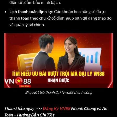
điện tử, đảm bảo minh bạch.
Lịch thanh toán định kỳ:
Các khoản hoa hồng sẽ được
thanh toán theo chu kỳ cố định, giúp bạn dễ dàng theo dõi
và quản lý tài chính.
Bí quyết trở thành đại lý vn88 thành công
Tham khảo ngay >>>
Đăng Ký VN88
Nhanh Chóng và An
Toàn – Hướng Dẫn Chi Tiết