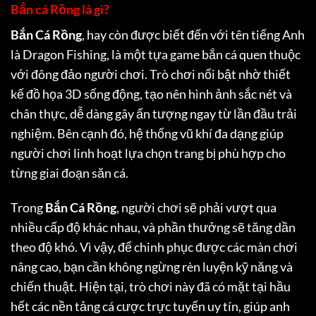
Bắn cá Rồng là gì?
Bắn Cá Rồng
, hay còn được biết đến với tên tiếng Anh
là Dragon Fishing, là một tựa game bắn cá quen thuộc
với đông đảo người chơi. Trò chơi nổi bật nhờ thiết
kế đồ họa 3D sống động, tạo nên hình ảnh sắc nét và
chân thực, dễ dàng gây ấn tượng ngay từ lần đầu trải
nghiệm. Bên cạnh đó, hệ thống vũ khí đa dạng giúp
người chơi linh hoạt lựa chọn trang bị phù hợp cho
từng giai đoạn săn cá.
Trong
Bắn Cá Rồng
, người chơi sẽ phải vượt qua
nhiều cấp độ khác nhau, và phần thưởng sẽ tăng dần
theo độ khó. Vì vậy, để chinh phục được các màn chơi
nâng cao, bạn cần không ngừng rèn luyện kỹ năng và
chiến thuật. Hiện tại, trò chơi này đã có mặt tại hầu
hết các nền tảng cá cược trực tuyến uy tín, giúp anh