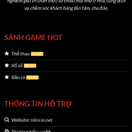
nghiệm giải trí chân thực và thoải mái như ở nhà, cùng dịch
vụ chăm sóc khách hàng tận tâm, chu đáo.
SẢNH GAME HOT
Thể thao
Xổ số
Bắn cá
THÔNG TIN HỖ TRỢ
Website: niiro.in.net
Thương hiệu: vn88