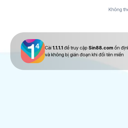
Không thể
Cài
1.1.1.1
để truy cập
Sin88.com
ổn địn
và không bị gián đoạn khi đổi tên miền