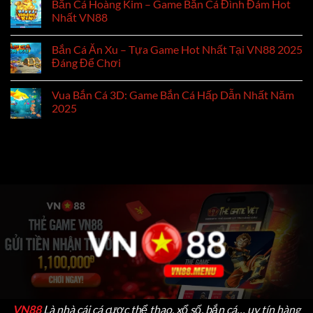
Bắn Cá Hoàng Kim – Game Bắn Cá Đình Đám Hot
Nhất VN88
Bắn Cá Ăn Xu – Tựa Game Hot Nhất Tại VN88 2025
Đáng Để Chơi
Vua Bắn Cá 3D: Game Bắn Cá Hấp Dẫn Nhất Năm
2025
VN88
Là nhà cái cá cược thể thao, xổ số, bắn cá… uy tín hàng