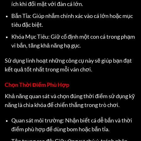
ích khi đối mặt với đàn cá lớn.
Bắn Tỉa: Giúp nhắm chính xác vào cá lớn hoặc mục
tiêu đặc biệt.
Khóa Mục Tiêu: Giữ cố định một con cá trong phạm
vi bắn, tăng khả năng hạ gục.
Sử dụng linh hoạt những công cụ này sẽ giúp bạn đạt
kết quả tốt nhất trong mỗi ván chơi.
Chọn Thời Điểm Phù Hợp
Khả năng quan sát và chọn đúng thời điểm sử dụng kỹ
năng là chìa khóa để chiến thắng trong trò chơi.
Quan sát môi trường: Nhận biết cá dễ bắn và thời
điểm phù hợp để dùng bom hoặc bắn tỉa.