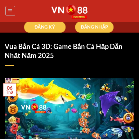
Bỏ
qua
nội
dung
ĐĂNG KÝ
ĐĂNG NHẬP
Vua Bắn Cá 3D: Game Bắn Cá Hấp Dẫn
Nhất Năm 2025
06
Th8