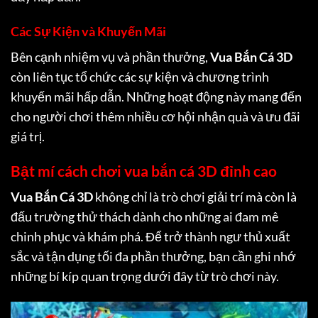
Các Sự Kiện và Khuyến Mãi
Bên cạnh nhiệm vụ và phần thưởng,
Vua Bắn Cá 3D
còn liên tục tổ chức các sự kiện và chương trình
khuyến mãi hấp dẫn. Những hoạt động này mang đến
cho người chơi thêm nhiều cơ hội nhận quà và ưu đãi
giá trị.
Bật mí cách chơi vua bắn cá 3D đỉnh cao
Vua Bắn Cá 3D
không chỉ là trò chơi giải trí mà còn là
đấu trường thử thách dành cho những ai đam mê
chinh phục và khám phá. Để trở thành ngư thủ xuất
sắc và tận dụng tối đa phần thưởng, bạn cần ghi nhớ
những bí kíp quan trọng dưới đây từ trò chơi này.