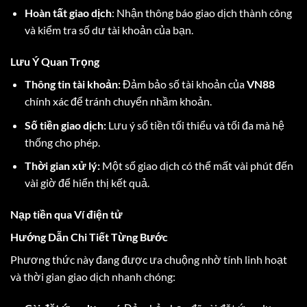
Hoàn tất giao dịch
: Nhận thông báo giao dịch thành công
và kiểm tra số dư tài khoản của bạn.
Lưu Ý Quan Trọng
Thông tin tài khoản:
Đảm bảo số tài khoản của
VN88
chính xác để tránh chuyển nhầm khoản.
Số tiền giao dịch:
Lưu ý số tiền tối thiểu và tối đa mà hệ
thống cho phép.
Thời gian xử lý:
Một số giao dịch có thể mất vài phút đến
vài giờ để hiển thị kết quả.
Nạp tiền qua Ví điện tử
Hướng Dẫn Chi Tiết Từng Bước
Phương thức này đang được ưa chuộng nhờ tính linh hoạt
và thời gian giao dịch nhanh chóng: