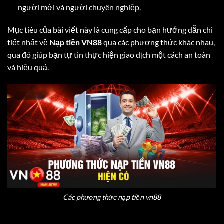
người mới và người chuyên nghiệp.
Mục tiêu của bài viết này là cung cấp cho bạn hướng dẫn chi
tiết nhất về
Nạp tiền VN88
qua các phương thức khác nhau,
qua đó giúp bạn tự tin thực hiện giao dịch một cách an toàn
và hiệu quả.
Các phương thức nạp tiền vn88