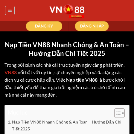
Bỏ
qua
nội
dung
ĐĂNG KÝ
ĐĂNG NHẬP
Nạp Tiền VN88 Nhanh Chóng & An Toàn –
Hướng Dẫn Chi Tiết 2025
Trong bối cảnh các nhà cái trực tuyến ngày càng phát triển,
VN88
nổi bật với uy tín, sự chuyên nghiệp và đa dạng các
dịch vụ cá cược hấp dẫn. Việc
Nạp tiền VN88
là bước khởi
đầu thiết yếu để tham gia trải nghiệm các trò chơi đỉnh cao
mà nhà cái này mang đến.
Mục lục
Nạp Tiền VN88 Nhanh Chóng & An Toàn – Hướng Dẫn Chi
Tiết 2025