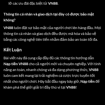
lỡ các ưu đãi đặc biệt từ
VN88
.
Thông tin cá nhân và giao dịch tại đây có được bảo mật
không?
VN88
luôn đặt sự bảo mật của người chơi lên hàng đầu. Mọi
thông tin cá nhân và giao dịch đều được mã hóa và bảo vệ
bằng các công nghệ tiên tiến nhằm đảm bảo an toàn tối đa.
Kết Luận
Bài viết này đã cung cấp đầy đủ các thông tin hướng dẫn
Nạp tiền VN88
cho cả người mới và chuyên nghiệp. Với tính
năng an toàn, nhanh chóng và đa dạng phương thức,
VN88
luôn cam kết mang lại trải nghiệm cá cược trực tuyến tốt
nhất cho người chơi. Hãy bắt đầu ngay bây giờ,
Nạp tiền
để
khám phá thế giới giải trí đầy thú vị tại
VN88
!