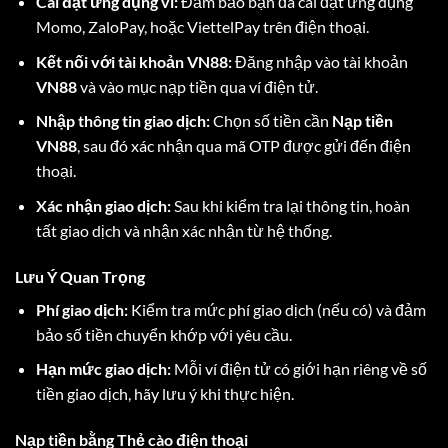
Cài đặt ứng dụng ví:
Đảm bảo bạn đã cài đặt ứng dụng
Momo, ZaloPay, hoặc ViettelPay trên điện thoại.
Kết nối với tài khoản VN88:
Đăng nhập vào tài khoản
VN88
và vào mục nạp tiền qua ví điện tử.
Nhập thông tin giao dịch:
Chọn số tiền cần
Nạp tiền
VN88
, sau đó xác nhận qua mã OTP được gửi đến điện
thoại.
Xác nhận giao dịch:
Sau khi kiểm tra lại thông tin, hoàn
tất giao dịch và nhận xác nhận từ hệ thống.
Lưu Ý Quan Trọng
Phí giao dịch:
Kiểm tra mức phí giao dịch (nếu có) và đảm
bảo số tiền chuyển khớp với yêu cầu.
Hạn mức giao dịch:
Mỗi ví điện tử có giới hạn riêng về số
tiền giao dịch, hãy lưu ý khi thực hiện.
Nạp tiền bằng Thẻ cào điện thoại